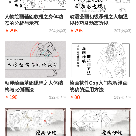
人物绘画基础教程之身体动
动漫漫画初级课程之人物透
态的分析与示范
视技巧及动态透视
￥298
￥298
294次学习
307次学习
动漫绘画基础课程之人体结
绘画软件Csp入门教程漫画
构与比例画法
线稿的运用方法
￥198
￥88
322次学习
189次学习