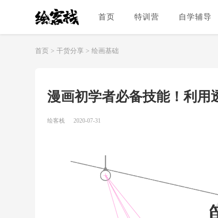
首页
特训营
自学辅导
首页
>
干货分享
>
绘画基础
漫画初学者必备技能！利用
绘客栈
2020-07-31