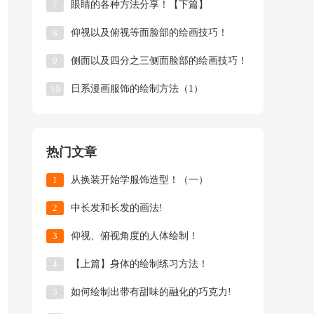
7
眼睛的各种方法分享！【下篇】
8
仰视以及俯视等面脸部的绘画技巧！
9
侧面以及四分之三侧面脸部的绘画技巧！
10
日系漫画服饰的绘制方法（1）
热门文章
1
从换装开始学服饰造型！（一）
2
中长发和长发的画法!
3
仰视、俯视角度的人体绘制！
4
【上篇】身体的绘制练习方法！
5
如何绘制出带有甜味的融化的巧克力!