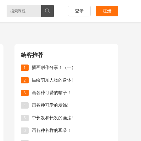
登录
注册
绘客推荐
1
插画创作分享！（一）
2
描绘萌系人物的身体!
3
画各种可爱的帽子！
4
画各种可爱的发饰!
5
中长发和长发的画法!
6
画各种各样的耳朵！