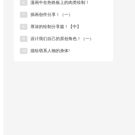
6
漫画中在热铁板上的肉类绘制！
7
插画创作分享！（一）
8
厚涂的绘制分享篇！【中】
9
​设计我们自己的原创角色！（一）
10
描绘萌系人物的身体!