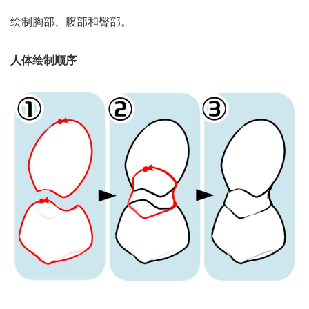
绘制胸部、腹部和臀部。
人体绘制顺序