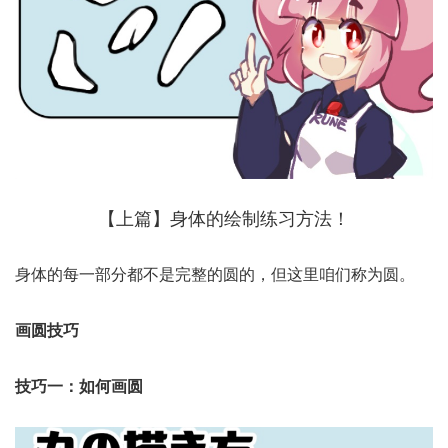
【上篇】身体的绘制练习方法！
身体的每一部分都不是完整的圆的，但这里咱们称为圆。
画圆技巧
技巧一：如何画圆