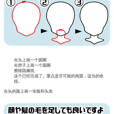
在头上画一个圆圈
在脖子上画一个圆圈
擦除隐藏线
这个已经完成了。重点是尽可能的画圆，适当的收
线。
在头的圆上画一张脸和头发