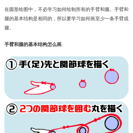
在圆形绘图中，不必学习如何绘制所有的手臂和腿。手臂和
腿的基本结构是相同的，所以要学习如何画至少一条手臂或
腿。
手臂和腿的基本结构怎么画