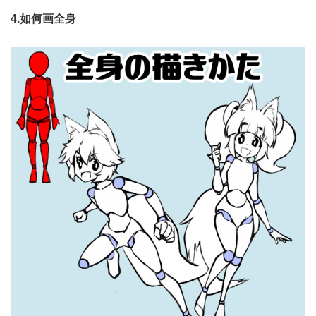
4.如何画全身