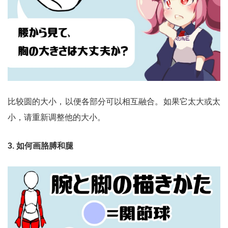
比较圆的大小，以便各部分可以相互融合。如果它太大或太
小，请重新调整他的大小。
3. 如何画胳膊和腿