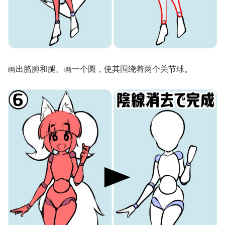
画出胳膊和腿。画一个圆，使其围绕着两个关节球。