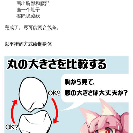
画出胸部和腰部
画一个肚子
擦除隐藏线
完成了。尽可能闭合线条。
以平衡的方式绘制身体