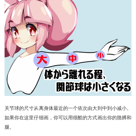
关节球的尺寸从离身体最近的一个依次由大到中到小减小。
如果你在这里仔细画，你可以用很酷的方式画出你的胳膊和
腿。