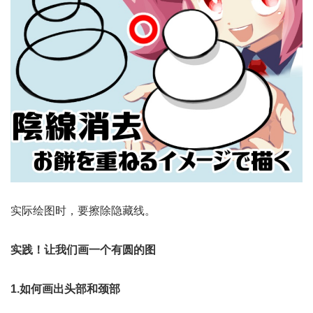
实际绘图时，要擦除隐藏线。
实践！让我们画一个有圆的图
1.如何画出头部和颈部