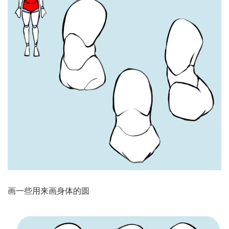
画一些用来画身体的圆