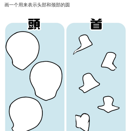
画一个用来表示头部和颈部的圆