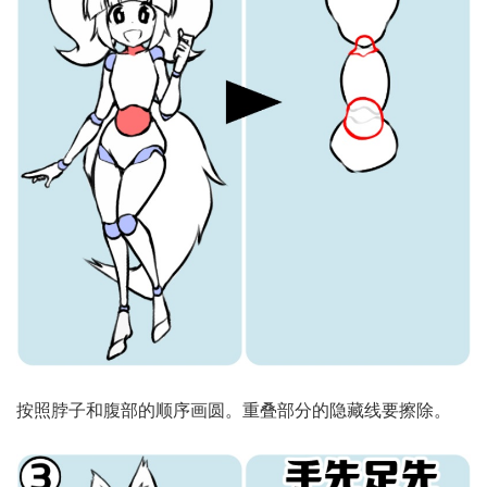
按照脖子和腹部的顺序画圆。重叠部分的隐藏线要擦除。