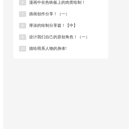
6
漫画中在热铁板上的肉类绘制！
7
插画创作分享！（一）
8
厚涂的绘制分享篇！【中】
9
​设计我们自己的原创角色！（一）
10
描绘萌系人物的身体!