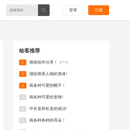
登录
注册
绘客推荐
1
插画创作分享！（一）
2
描绘萌系人物的身体!
3
画各种可爱的帽子！
4
画各种可爱的发饰!
5
中长发和长发的画法!
6
画各种各样的耳朵！