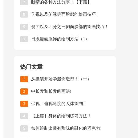
7
眼睛的各种方法分享！【下篇】
8
仰视以及俯视等面脸部的绘画技巧！
9
侧面以及四分之三侧面脸部的绘画技巧！
10
日系漫画服饰的绘制方法（1）
热门文章
1
从换装开始学服饰造型！（一）
2
中长发和长发的画法!
3
仰视、俯视角度的人体绘制！
4
【上篇】身体的绘制练习方法！
5
如何绘制出带有甜味的融化的巧克力!