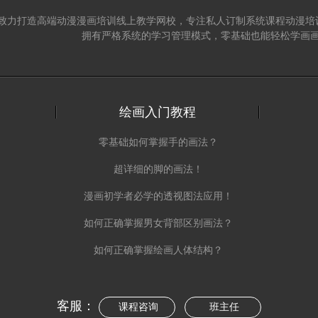
致力打造高端动漫漫画培训线上教学网校，专注私人订制系统课程动漫培
拥有严格系统的学习管理模式，零基础也能轻松学画
绘画入门教程
零基础如何掌握手的画法？
超详细的脚的画法！
漫画初学者必学的透视图法应用！
如何正确掌握男女背部区别画法？
如何正确掌握绘画人体结构？
客服：
课程咨询
班主任