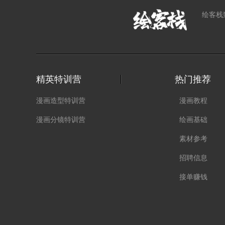
绘客栈
精英特训营
热门推荐
漫画造型特训营
漫画教程
漫画分镜特训营
绘画基础
素材参考
招聘信息
接单赚钱