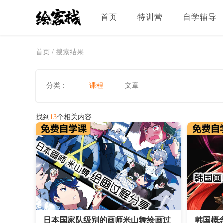
首页
特训营
自学辅导
首页
/
搜索结果
分类：
课程
文章
找到
13
个相关内容
日本国家队级别的画师米山舞绘画过
韩国概念设