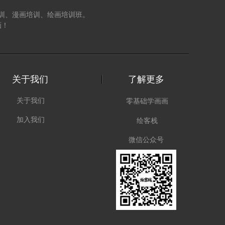
训、漫画培训、绘画培训班。
画！
关于我们
了解更多
关于我们
零基础学画画
加入我们
绘客栈
微信公众号