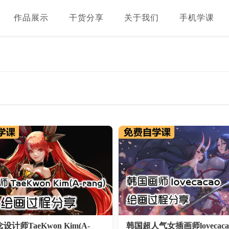
作品展示
干货分享
关于我们
手机学课
计师TaeKwon Kim(A-
韩国超人气女插画师lovecac