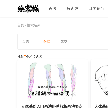
首页
特训营
自学辅导
首页
/
搜索结果
分类：
课程
文章
找到
7
个相关内容
人体基础入门画法胳膊解析画法要点
人体基