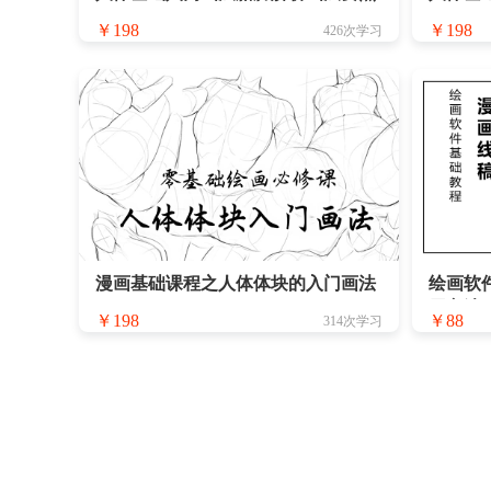
￥198
￥198
426次学习
漫画基础课程之人体体块的入门画法
绘画软
用方法
￥198
￥88
314次学习