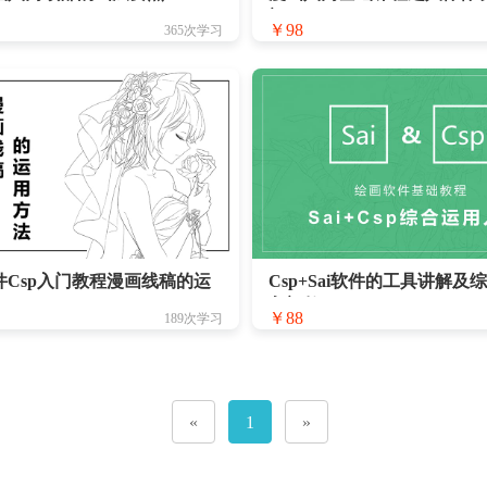
门
￥98
365次学习
件Csp入门教程漫画线稿的运
Csp+Sai软件的工具讲解及
入门教程
￥88
189次学习
«
1
»