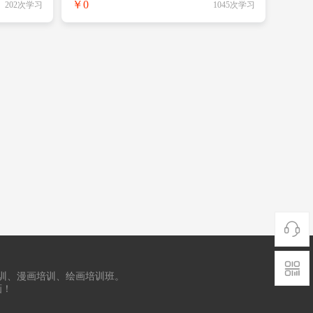
￥0
202次学习
1045次学习


训、漫画培训、绘画培训班。
画！