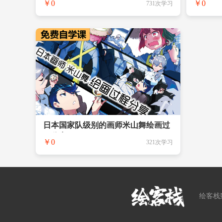
￥0
￥0
731次学习
日本国家队级别的画师米山舞绘画过
程分享
￥0
321次学习
绘客栈