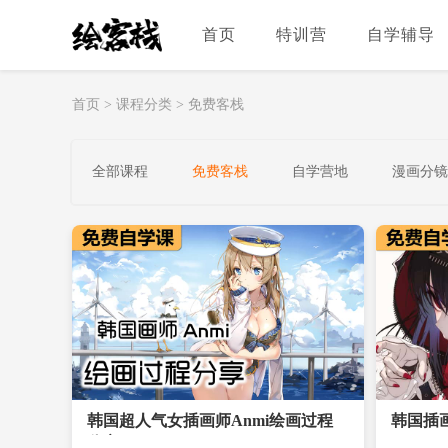
首页
特训营
自学辅导
首页
>
课程分类
>
免费客栈
全部课程
免费客栈
自学营地
漫画分镜
韩国超人气女插画师Anmi绘画过程
韩国插
分享