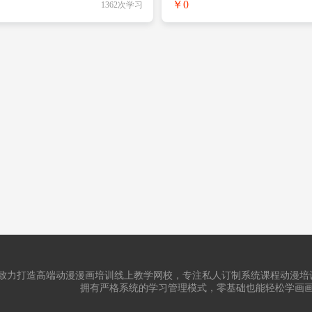
￥0
1362次学习
致力打造高端动漫漫画培训线上教学网校，专注私人订制系统课程动漫培
拥有严格系统的学习管理模式，零基础也能轻松学画