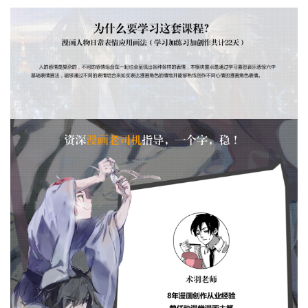
第七章 创作漫画角色各种不同的情绪
课时1
创作漫画角色各种不同的情绪
[付费]