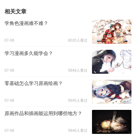
相关文章
学角色漫画难不难？
07-08
6020人看过
学习漫画多久能学会？
07-08
5848人看过
零基础怎么学习原画绘画？
07-08
5645人看过
原画作品和插画能运用到哪些地方？
07-08
5846人看过