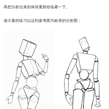
再把分析出来的体块重新给临摹一下。
做大量的练习以达到参考图为标准的分析图：