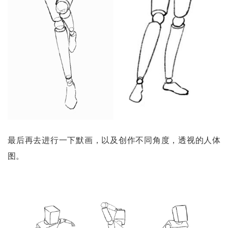
最后再去进行一下默画，以及创作不同角度，透视的人体
图。