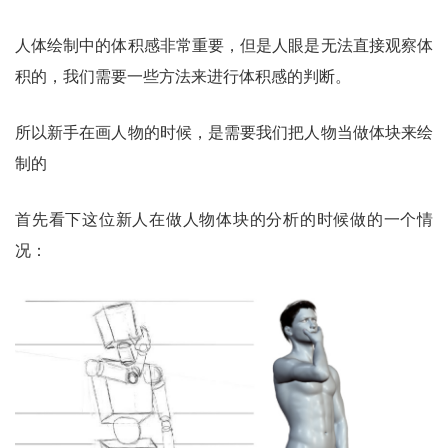
人体绘制中的体积感非常重要，但是人眼是无法直接观察体
积的，我们需要一些方法来进行体积感的判断。
所以新手在画人物的时候，是需要我们把人物当做体块来绘
制的
首先看下这位新人在做人物体块的分析的时候做的一个情
况：