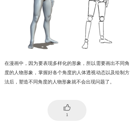
在漫画中，因为要表现多样化的形象，所以需要画出不同角
度的人物形象，掌握好各个角度的人体透视动态以及绘制方
法后，塑造不同角度的人物形象就不会出现问题了。
1