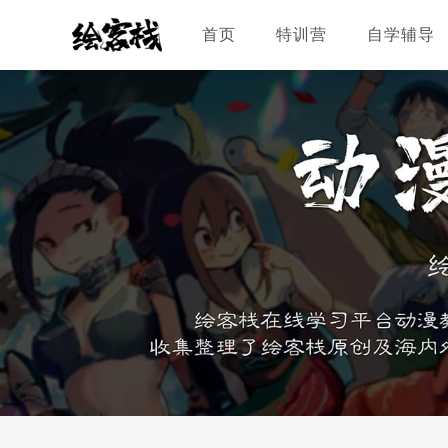
首页
特训营
自学辅导