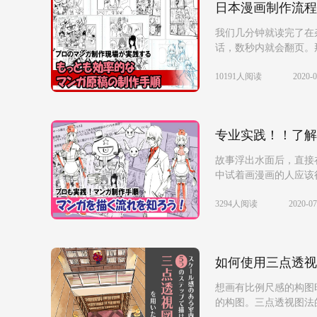
日本漫画制作流程
我们几分钟就读完了在
话，数秒内就会翻页。
10191人阅读
2020-0
专业实践！！了解
故事浮出水面后，直接
中试着画漫画的人应该
是专业人士，如果用有限
3294人阅读
2020-07
想画有比例尺感的构图
的构图。三点透视图法