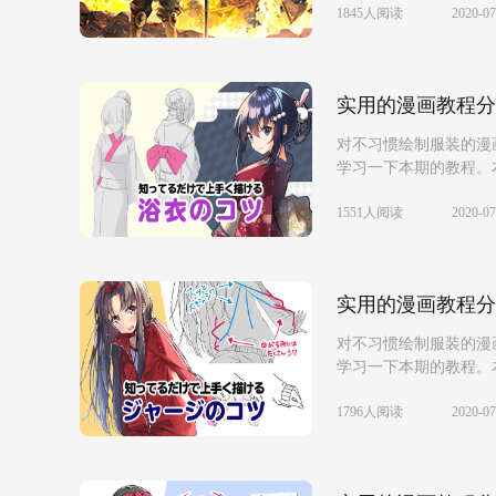
1845人阅读
2020-07
实用的漫画教程分
对不习惯绘制服装的漫
学习一下本期的教程。
秘诀。...
1551人阅读
2020-07
实用的漫画教程分
对不习惯绘制服装的漫
学习一下本期的教程。
诀。...
1796人阅读
2020-07