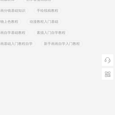
漫画分镜基础知识
手绘线稿教程
人物上色教程
动漫教程入门基础
插画自学基础教程
素描入门自学教程
绘画基础入门教程自学
新手画画自学入门教程

