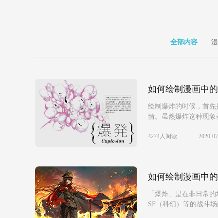
全部内容
漫
如何绘制漫画中的
绘制爆炸的时候，首先
情。虽然爆炸这种现象
一样的形状的。然后和周
4274人阅读
2020-07
如何绘制漫画中的
「爆炸」是在非日常的
SF（科幻）等的战斗
这种爆炸现象在很多情况