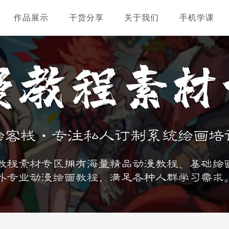
作品展示
干货分享
关于我们
手机学课