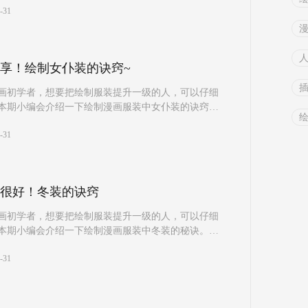
-31
享！绘制女仆装的诀窍~
画初学者，想要把绘制服装提升一级的人，可以仔细
本期小编会介绍一下绘制漫画服装中女仆装的诀窍的
学习一下本期的漫...
-31
很好！冬装的诀窍
画初学者，想要把绘制服装提升一级的人，可以仔细
本期小编会介绍一下绘制漫画服装中冬装的秘诀。那
本期的漫画教程“...
-31