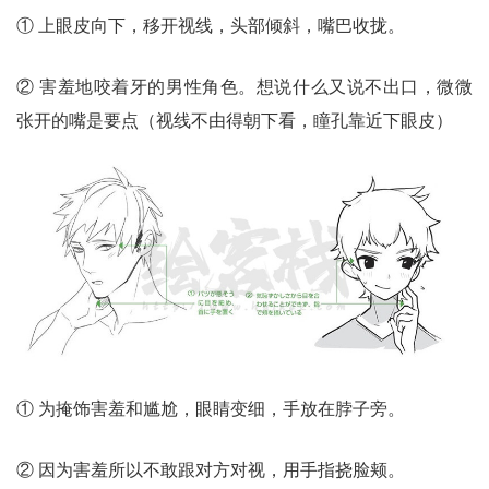
① 上眼皮向下，移开视线，头部倾斜，嘴巴收拢。
② 害羞地咬着牙的男性角色。想说什么又说不出口，微微
张开的嘴是要点（视线不由得朝下看，瞳孔靠近下眼皮）
① 为掩饰害羞和尴尬，眼睛变细，手放在脖子旁。
② 因为害羞所以不敢跟对方对视，用手指挠脸颊。