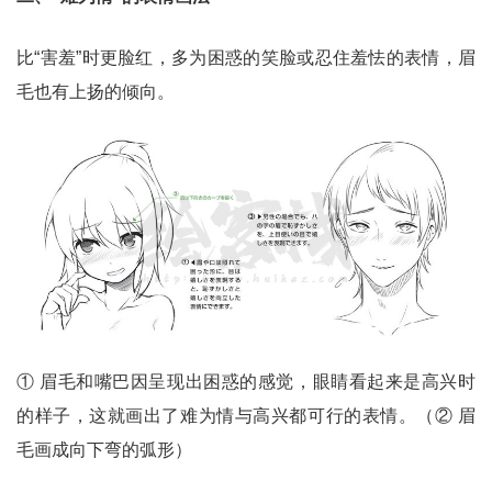
比“害羞”时更脸红，多为困惑的笑脸或忍住羞怯的表情，眉
毛也有上扬的倾向。
① 眉毛和嘴巴因呈现出困惑的感觉，眼睛看起来是高兴时
的样子，这就画出了难为情与高兴都可行的表情。（② 眉
毛画成向下弯的弧形）