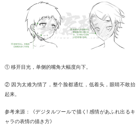
① 移开目光，单侧的嘴角大幅度向下。
② 因为太难为情了，整个脸都通红，低着头，眼睛不敢抬
起来。
参考来源：《デジタルツールで描く! 感情があふれ出るキ
ャラの表情の描き方》