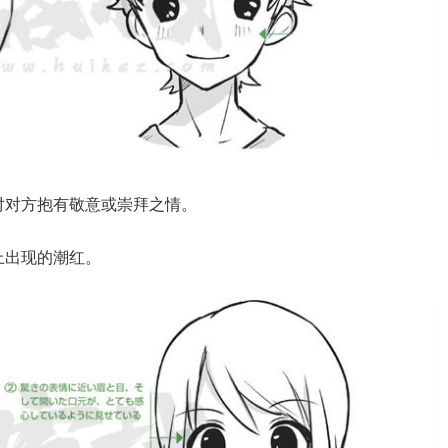
对对方抱有敬意或崇拜之情。
上出现的潮红。