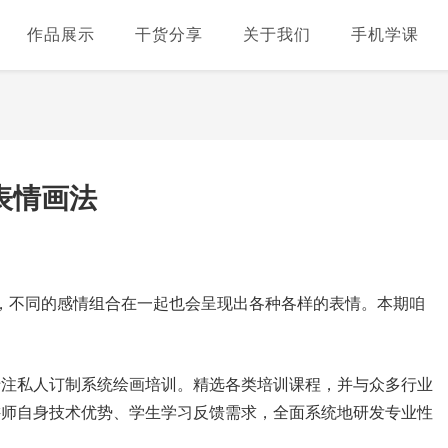
作品展示
干货分享
关于我们
手机学课
表情画法
，不同的感情组合在一起也会呈现出各种各样的表情。本期咱
专注私人订制系统绘画培训。精选各类培训课程，并与众多行业
讲师自身技术优势、学生学习反馈需求，全面系统地研发专业性