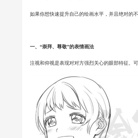
如果你想快速提升自己的绘画水平，并且绝对的
一、“崇拜、尊敬”的表情画法
注视和仰视是表现对对方强烈关心的眼部特征。