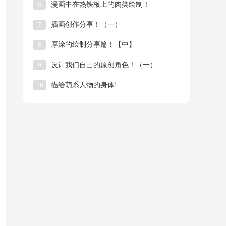
6
漫画中在热铁板上的肉类绘制！
7
插画创作分享！（一）
8
厚涂的绘制分享篇！【中】
9
​设计我们自己的原创角色！（一）
10
描绘萌系人物的身体!