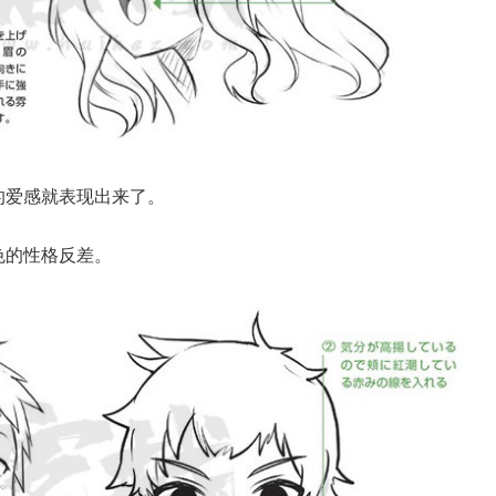
的爱感就表现出来了。
色的性格反差。