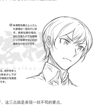
下。这三点就是表现一丝不苟的要点。