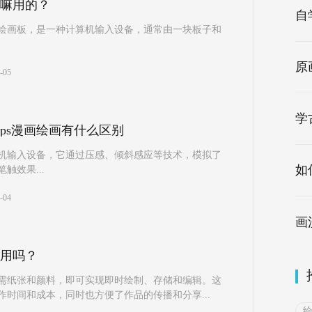
嘛用的？
自
绘画板，是一种计算机输入设备，通常由一块板子和
原
-05
学
ps漫画绘画有什么区别
机输入设备，它通过压感、倾斜感应等技术，模拟了
如
触效果...
-04
用吗？
需纸张和颜料，即可实现即时绘制、存储和编辑。这
作时间和成本，同时也方便了作品的传播和分享...