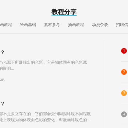
教程分享
画教程
绘画基础
素材参考
插画教程
动漫杂谈
招聘信
1
？
态光源下所展现出的色彩，它是物体固有的色彩属
影响...
2
-05
3
？
都不是孤立存在的，它们都会受到周围环境不同程度
4
觉上表现为物体表面色彩的变化，即漫画环境色的产