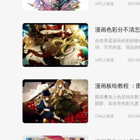
1431人阅读
2025-06
漫画色彩分不清怎
自然界是漫画色彩的最
绿、天空的蓝、花朵的
层次...
1482人阅读
2025-06
漫画板绘教程 ：
图层叠加上色是指在数
阴影、高光等色彩元素
程...
1544人阅读
2025-06