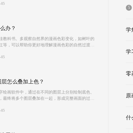
-05
5
么办？
学
佳教科书。多观察自然界的漫画色彩变化，如树叶的
红等，可以帮助你更好地理解漫画色彩的自然过渡和
学
-05
零
图层怎么叠加上色？
字绘画软件中，通过在不同的图层上分别绘制底色、
原
，最终将多个图层叠加在一起，形成完整画面的过
-05
什