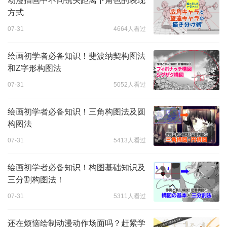
动漫插画中不同镜头距离下角色的表现
方式
07-31
4664人看过
绘画初学者必备知识！斐波纳契构图法
和Z字形构图法
07-31
5052人看过
绘画初学者必备知识！三角构图法及圆
构图法
07-31
5413人看过
绘画初学者必备知识！构图基础知识及
三分割构图法！
07-31
5311人看过
还在烦恼绘制动漫动作场面吗？赶紧学