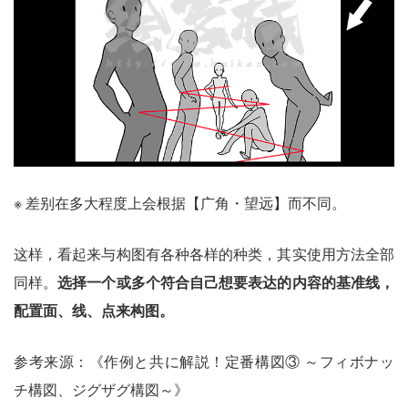
※ 差别在多大程度上会根据【广角・望远】而不同。
这样，看起来与构图有各种各样的种类，其实使用方法全部
同样。
选择一个或多个符合自己想要表达的内容的基准线，
配置面、线、点来构图。
参考来源：《作例と共に解説！定番構図③ ～フィボナッ
チ構図、ジグザグ構図～》