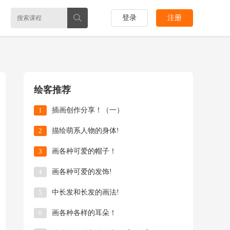
登录
注册
绘客推荐
1
插画创作分享！（一）
2
描绘萌系人物的身体!
3
画各种可爱的帽子！
4
画各种可爱的发饰!
5
中长发和长发的画法!
6
画各种各样的耳朵！