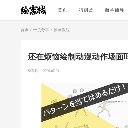
首页
特训营
自学辅导
首页
>
干货分享
>
插画教程
还在烦恼绘制动漫动作场面
绘客栈
2020-07-31