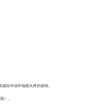
能减轻对动作场面头疼的烦恼。
场面）。