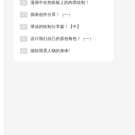
6
漫画中在热铁板上的肉类绘制！
7
插画创作分享！（一）
8
厚涂的绘制分享篇！【中】
9
​设计我们自己的原创角色！（一）
10
描绘萌系人物的身体!