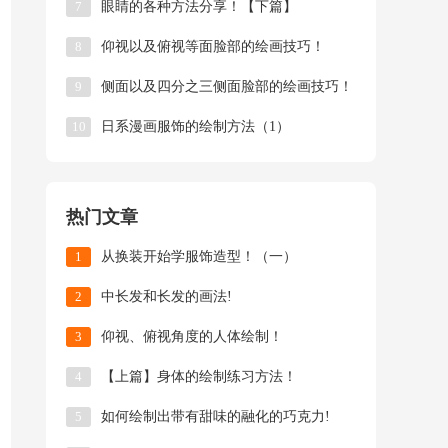
7
眼睛的各种方法分享！【下篇】
8
仰视以及俯视等面脸部的绘画技巧！
9
侧面以及四分之三侧面脸部的绘画技巧！
10
日系漫画服饰的绘制方法（1）
热门文章
1
从换装开始学服饰造型！（一）
2
中长发和长发的画法!
3
仰视、俯视角度的人体绘制！
4
【上篇】身体的绘制练习方法！
5
如何绘制出带有甜味的融化的巧克力!