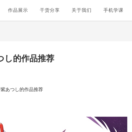
作品展示
干货分享
关于我们
手机学课
つし的作品推荐
师紫あつし的作品推荐