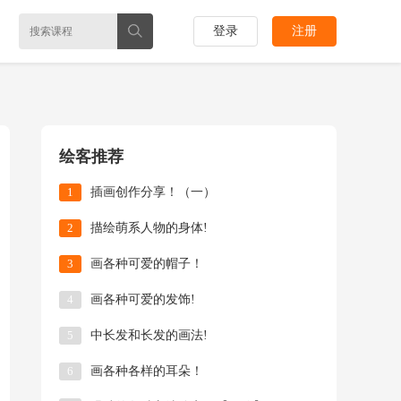
登录
注册
绘客推荐
1
插画创作分享！（一）
2
描绘萌系人物的身体!
3
画各种可爱的帽子！
4
画各种可爱的发饰!
5
中长发和长发的画法!
6
画各种各样的耳朵！