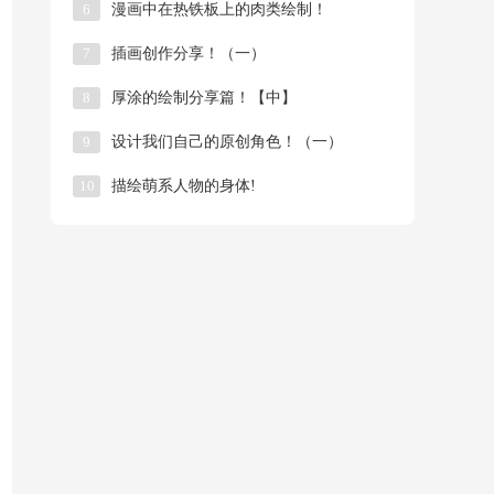
6
漫画中在热铁板上的肉类绘制！
7
插画创作分享！（一）
8
厚涂的绘制分享篇！【中】
9
​设计我们自己的原创角色！（一）
10
描绘萌系人物的身体!