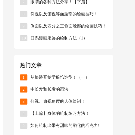
7
眼睛的各种方法分享！【下篇】
8
仰视以及俯视等面脸部的绘画技巧！
9
侧面以及四分之三侧面脸部的绘画技巧！
10
日系漫画服饰的绘制方法（1）
热门文章
1
从换装开始学服饰造型！（一）
2
中长发和长发的画法!
3
仰视、俯视角度的人体绘制！
4
【上篇】身体的绘制练习方法！
5
如何绘制出带有甜味的融化的巧克力!