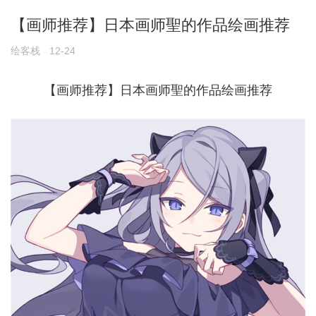
【画师推荐】日本画师聖的作品绘画推荐
绘客栈
12-24
【画师推荐】日本画师聖的作品绘画推荐