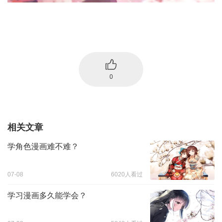
0
相关文章
学角色漫画难不难？
07-08
6020人看过
学习漫画多久能学会？