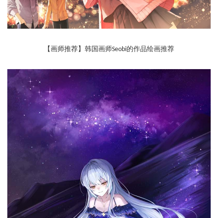
【画师推荐】韩国画师
的作品
绘画
推荐
Seobi