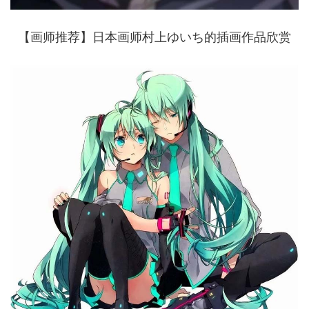
【画师推荐】日本画师村上ゆいち的插画作品欣赏