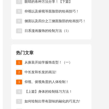
7
眼睛的各种方法分享！【下篇】
8
仰视以及俯视等面脸部的绘画技巧！
9
侧面以及四分之三侧面脸部的绘画技巧！
10
日系漫画服饰的绘制方法（1）
热门文章
1
从换装开始学服饰造型！（一）
2
中长发和长发的画法!
3
仰视、俯视角度的人体绘制！
4
【上篇】身体的绘制练习方法！
5
如何绘制出带有甜味的融化的巧克力!