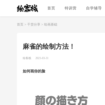
首页
特训营
自学辅导
首页
>
干货分享
>
绘画基础
麻雀的绘制方法！
绘客栈
2021-03-31
如何画你的脸