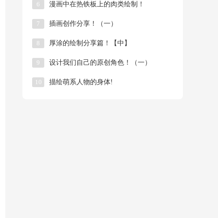
6
漫画中在热铁板上的肉类绘制！
7
插画创作分享！（一）
8
厚涂的绘制分享篇！【中】
9
​设计我们自己的原创角色！（一）
10
描绘萌系人物的身体!