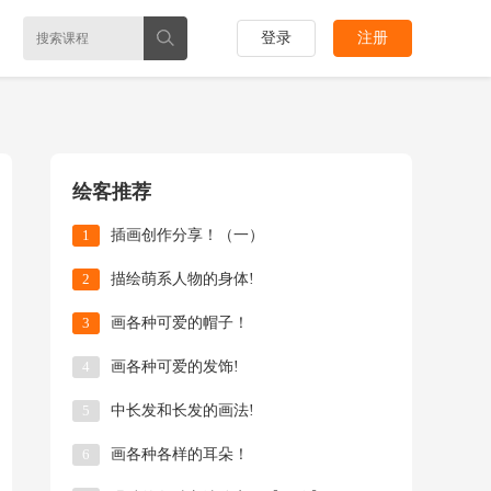
登录
注册
绘客推荐
1
插画创作分享！（一）
2
描绘萌系人物的身体!
3
画各种可爱的帽子！
4
画各种可爱的发饰!
5
中长发和长发的画法!
6
画各种各样的耳朵！