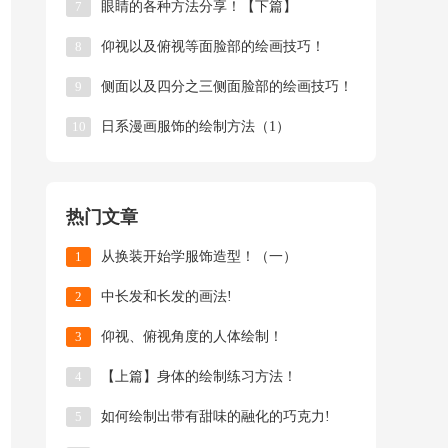
7
眼睛的各种方法分享！【下篇】
8
仰视以及俯视等面脸部的绘画技巧！
9
侧面以及四分之三侧面脸部的绘画技巧！
10
日系漫画服饰的绘制方法（1）
热门文章
1
从换装开始学服饰造型！（一）
2
中长发和长发的画法!
3
仰视、俯视角度的人体绘制！
4
【上篇】身体的绘制练习方法！
5
如何绘制出带有甜味的融化的巧克力!