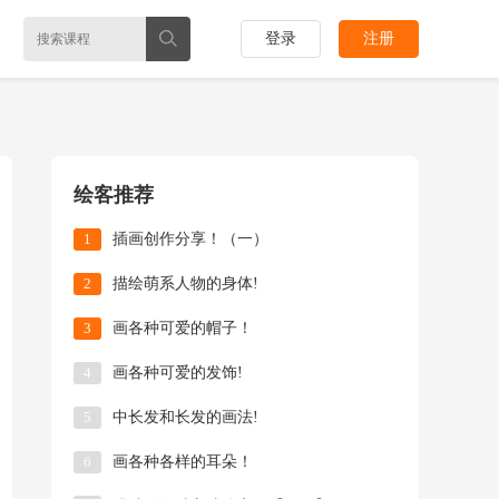
登录
注册
绘客推荐
1
插画创作分享！（一）
2
描绘萌系人物的身体!
3
画各种可爱的帽子！
4
画各种可爱的发饰!
5
中长发和长发的画法!
6
画各种各样的耳朵！