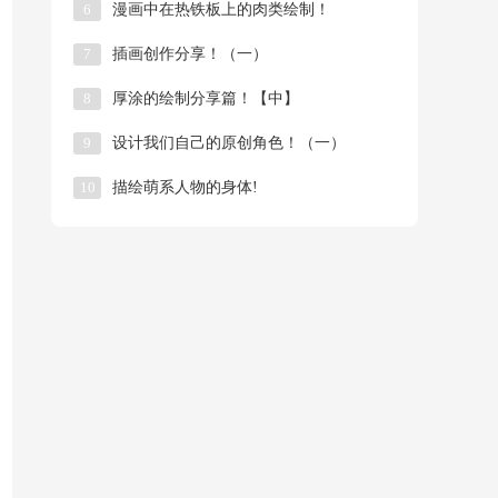
6
漫画中在热铁板上的肉类绘制！
7
插画创作分享！（一）
8
厚涂的绘制分享篇！【中】
9
​设计我们自己的原创角色！（一）
10
描绘萌系人物的身体!