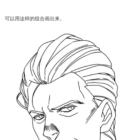
可以用这样的组合画出来。