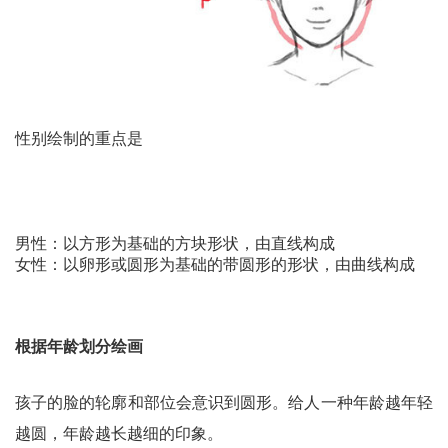
性别绘制的重点是
男性：以方形为基础的方块形状，由直线构成
女性：以卵形或圆形为基础的带圆形的形状，由曲线构成
根据年龄划分绘画
孩子的脸的轮廓和部位会意识到圆形。给人一种年龄越年轻
越圆，年龄越长越细的印象。