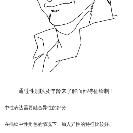
通过性别以及年龄来了解面部特征绘制！
中性表达需要融合异性的部分
在描绘中性角色的情况下，加入异性的特征比较好。