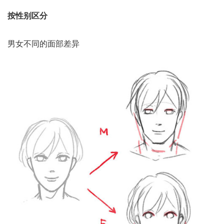
按性别区分
男女不同的面部差异