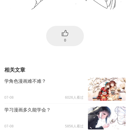
0
相关文章
学角色漫画难不难？
07-08
6026人看过
学习漫画多久能学会？
07-08
5856人看过