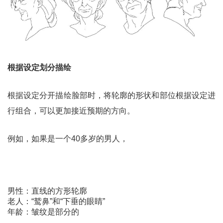
根据设定划分描绘
根据设定分开描绘脸部时，将轮廓的形状和部位根据设定进
行组合，可以更加接近预期的方向。
例如，如果是一个40多岁的男人，
男性：直线的方形轮廓
老人：“鹫鼻”和“下垂的眼睛”
年龄：皱纹是部分的