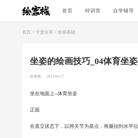
首页
特训营
自学辅导
首页
>
干货分享
>
绘画基础
坐姿的绘画技巧_04体育坐
绘客栈
2023-04-17
坐在地面上--体育坐姿
正面
在直立状态下，以胯关节为基点，将腿抬到水平