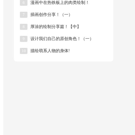
6
漫画中在热铁板上的肉类绘制！
7
插画创作分享！（一）
8
厚涂的绘制分享篇！【中】
9
​设计我们自己的原创角色！（一）
10
描绘萌系人物的身体!