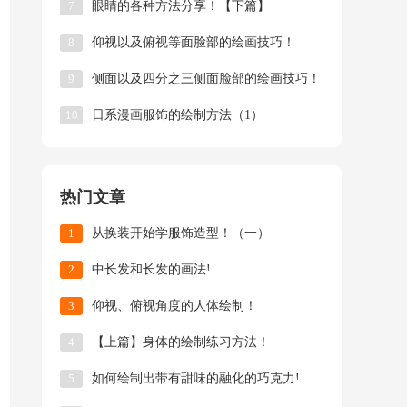
7
眼睛的各种方法分享！【下篇】
8
仰视以及俯视等面脸部的绘画技巧！
9
侧面以及四分之三侧面脸部的绘画技巧！
10
日系漫画服饰的绘制方法（1）
热门文章
1
从换装开始学服饰造型！（一）
2
中长发和长发的画法!
3
仰视、俯视角度的人体绘制！
4
【上篇】身体的绘制练习方法！
5
如何绘制出带有甜味的融化的巧克力!