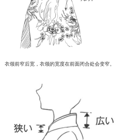
衣领前窄后宽，衣领的宽度在前面闭合处会变窄。