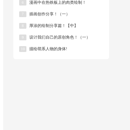
6
漫画中在热铁板上的肉类绘制！
7
插画创作分享！（一）
8
厚涂的绘制分享篇！【中】
9
​设计我们自己的原创角色！（一）
10
描绘萌系人物的身体!