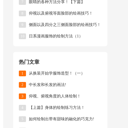
7
眼睛的各种方法分享！【下篇】
8
仰视以及俯视等面脸部的绘画技巧！
9
侧面以及四分之三侧面脸部的绘画技巧！
10
日系漫画服饰的绘制方法（1）
热门文章
1
从换装开始学服饰造型！（一）
2
中长发和长发的画法!
3
仰视、俯视角度的人体绘制！
4
【上篇】身体的绘制练习方法！
5
如何绘制出带有甜味的融化的巧克力!