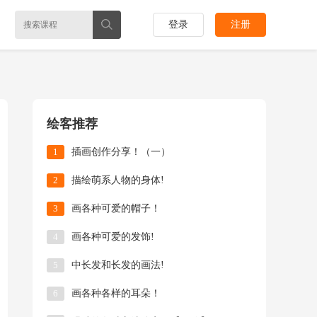
登录
注册
绘客推荐
1
插画创作分享！（一）
2
描绘萌系人物的身体!
3
画各种可爱的帽子！
4
画各种可爱的发饰!
5
中长发和长发的画法!
6
画各种各样的耳朵！