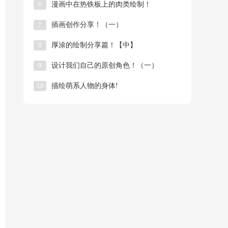
6
漫画中在热铁板上的肉类绘制！
7
插画创作分享！（一）
8
厚涂的绘制分享篇！【中】
9
​设计我们自己的原创角色！（一）
10
描绘萌系人物的身体!