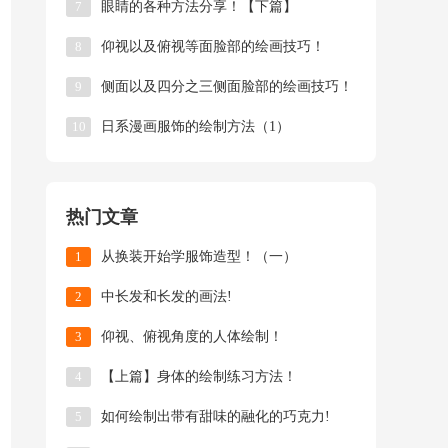
7
眼睛的各种方法分享！【下篇】
8
仰视以及俯视等面脸部的绘画技巧！
9
侧面以及四分之三侧面脸部的绘画技巧！
10
日系漫画服饰的绘制方法（1）
热门文章
1
从换装开始学服饰造型！（一）
2
中长发和长发的画法!
3
仰视、俯视角度的人体绘制！
4
【上篇】身体的绘制练习方法！
5
如何绘制出带有甜味的融化的巧克力!