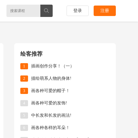
登录
注册
绘客推荐
1
插画创作分享！（一）
2
描绘萌系人物的身体!
3
画各种可爱的帽子！
4
画各种可爱的发饰!
5
中长发和长发的画法!
6
画各种各样的耳朵！