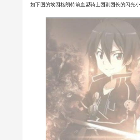
如下图的埃因格朗特前血盟骑士团副团长的闪光小