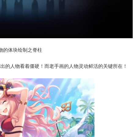
物的体块绘制之脊柱
画出的人物看着僵硬！而老手画的人物灵动鲜活的关键所在！