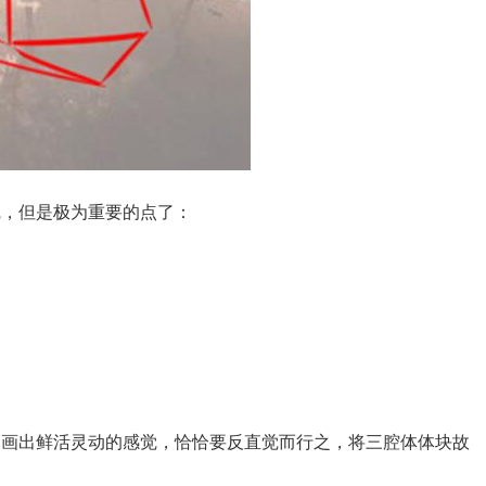
觉，但是极为重要的点了：
了画出鲜活灵动的感觉，恰恰要反直觉而行之，将三腔体体块故