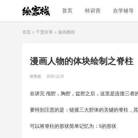
首页
特训营
自学辅导
首页
>
干货分享
>
漫画教程
漫画人物的体块绘制之脊柱
绘客栈
2020-12-29
在讲完 颅腔，胸腔，盆腔之后，这里是连接三者
要特别注意的是：链接三大腔体的关键的脊柱，
可以将脊柱的形状简单记忆为：S的形状