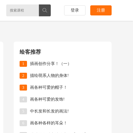
登录
注册
绘客推荐
1
插画创作分享！（一）
2
描绘萌系人物的身体!
3
画各种可爱的帽子！
4
画各种可爱的发饰!
5
中长发和长发的画法!
6
画各种各样的耳朵！