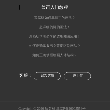
绘画入门教程
零基础如何掌握手的画法？
超详细的脚的画法！
漫画初学者必学的透视图法应用！
如何正确掌握男女背部区别画法？
如何正确掌握绘画人体结构？
客服：
课程咨询
班主任
Copyright © 2020 绘客栈 津ICP备20003554号