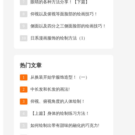
7
眼睛的各种方法分享！【下篇】
8
仰视以及俯视等面脸部的绘画技巧！
9
侧面以及四分之三侧面脸部的绘画技巧！
10
日系漫画服饰的绘制方法（1）
热门文章
1
从换装开始学服饰造型！（一）
2
中长发和长发的画法!
3
仰视、俯视角度的人体绘制！
4
【上篇】身体的绘制练习方法！
5
如何绘制出带有甜味的融化的巧克力!