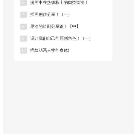
6
漫画中在热铁板上的肉类绘制！
7
插画创作分享！（一）
8
厚涂的绘制分享篇！【中】
9
​设计我们自己的原创角色！（一）
10
描绘萌系人物的身体!