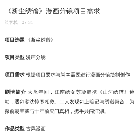
《断尘绣谱》漫画分镜项目需求
绘客栈
07-31
项目选题
《断尘绣谱》
项目类型
漫画分镜
项目需求
根据项目要求与脚本需要进行漫画分镜绘制创作
剧情简介
大胤年间，江南绣女苏凝脂携《山河绣谱》遭
劫，遇剑客沈惊寒相救。二人发现剑上暗记与绣谱契合，为
探前朝宝藏与十年前灭门真相，携手共闯江湖。
作品类型
古风漫画