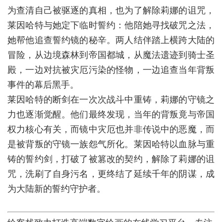
为查清自己被驱逐的真相，也为了解除莉娜的诅咒，
莱因哈特与她定下临时誓约：他陪她寻找破咒之法，
她帮他追查誓约镜的秘辛。两人结伴踏上横跨大陆的
冒险，从边境森林到帝国都城，从魔法遗迹到骑士圣
殿，一边对抗被灾厄污染的怪物，一边追查当年背叛
事件的幕后黑手。
莱因哈特的断剑在一次次战斗中重铸，莉娜的守镜之
力也逐渐觉醒。他们最终发现，当年的背叛竟与帝国
权力核心有关，而镜中灾厄也并非传说中的恶魔，而
是被背叛的守镜一族怨气所化。莱因哈特以血脉与重
铸的誓约剑，打破了被篡改的契约，解除了莉娜的诅
咒，洗刷了自身污名，更终结了延续千年的阴谋，成
为大陆新的誓约守护者。