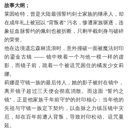
故事大纲；
莱因哈特，曾是大陆最强誓约剑士家族的继承人，却
在成年礼上被冠以 “背叛者” 污名，惨遭家族驱逐，连
象征血脉誓约的佩剑也被折断，只剩半截剑身与破碎
的荣誉。
他在边境遗忘森林流浪时，意外撞破一面被魔法封印
的鎏金古镜 —— 镜中映着一个与他一模一样的虚
影，而镜子前，跪着一个被诅咒困住的橘发少女莉
娜。
莉娜是守镜一族的最后传人，她的影子被封在镜中，
离开镜子超过三天便会彻底消散。而这面 “誓约之
镜”，正是他家族千年前守护的封印核心：当年他的
先祖与守镜一族定下契约，以血脉之力镇压镜中灾
厄，却在百年前遭人背叛，导致封印松动、诅咒蔓
延。