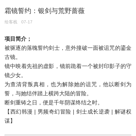
霜镜誓约：银剑与荒野蔷薇
绘客栈
07-17
项目简介；
被驱逐的落魄誓约剑士，意外撞破一面被诅咒的鎏金
古镜。
镜中映着先祖的虚影，镜前跪着一个被封印影子的守
镜少女。
为查清背叛真相，也为解除她的诅咒，他以断剑为
誓，与她结伴踏上横跨大陆的冒险。
断剑重铸之日，便是千年阴谋终结之时。
【西幻韩漫 | 男频奇幻冒险 | 剑士成长逆袭 | 解谜权
谋】