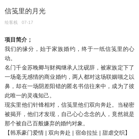
信笺里的月光
绘客栈
07-17
项目简介；
我们的缘分，始于家族婚约，终于一纸信笺里的心
动。
名门千金苏晚卿与财阀继承人沈砚辞，被家族定下了
一场毫无感情的商业婚约，两人都对这场联姻嗤之以
鼻，却在一场阴差阳错的匿名书信往来中，成为了彼
此唯一的灵魂知己。
现实里他们针锋相对，信笺里他们双向奔赴。当秘密
被揭开，他们才发现，自己心心念念的人，竟然就是
那个被自己百般嫌弃的婚约对象。
【韩系豪门爱情 | 双向奔赴 | 宿命拉扯 | 甜虐交织】