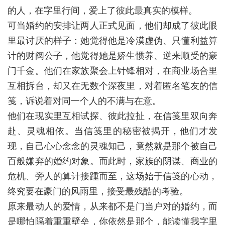
的人，在字里行间，爱上了彼此最真实的模样。
可当婚约的安排让两人正式见面，他们却成了彼此眼
里最讨厌的样子：她觉得他是冷漠虚伪、只懂利益算
计的财阀公子，他觉得她是娇生惯养、逆来顺受的豪
门千金。他们在家族聚会上针锋相对，在商业场合里
互相拆台，却又在无数个深夜里，对着匿名笔友的信
笺，诉说着对同一个人的不满与在意。
他们在现实里互相试探、彼此拉扯，在信笺里双向奔
赴、灵魂相依。当信笺里的秘密被揭开，他们才发
现，自己心心念念的灵魂知己，竟然就是那个被自己
百般嫌弃的婚约对象。而此时，家族的阴谋、商业的
危机、旁人的算计接踵而至，这场始于信笺的心动，
终究要在豪门的风雨里，接受最残酷的考验。
原来最动人的爱情，从来都不是门当户对的婚约，而
是哪怕隔着重重壁垒，你依然是那个，能读懂我字里