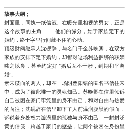
故事大纲；
封面里，同执一纸信笺、在暖光里相视的男女，正是
这个故事的主角 —— 他们的缘分，始于家族定下的
婚约，终于字里行间藏不住的心动。
顶级财阀继承人沈砚辞，与名门千金苏晚卿，在双方
家族的安排下定下婚约，却都对这场利益捆绑的联姻
嗤之以鼻，甚至约定好 “婚后互不干涉，到期和平离
婚”。
素未谋面的两人，却在一场阴差阳错的匿名书信往来
中，成为了彼此唯一的灵魂知己。苏晚卿在信里倾诉
自己被困在豪门牢笼里的身不由己，和对自由与热爱
的向往；沈砚辞在信里卸下了人前温润腹黑的假面，
诉说着身处权力漩涡里的孤独与身不由己。一封封泛
黄的信笺，跨越了豪门的壁垒，让两个被困在身份里