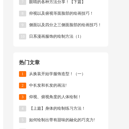
7
眼睛的各种方法分享！【下篇】
8
仰视以及俯视等面脸部的绘画技巧！
9
侧面以及四分之三侧面脸部的绘画技巧！
10
日系漫画服饰的绘制方法（1）
热门文章
1
从换装开始学服饰造型！（一）
2
中长发和长发的画法!
3
仰视、俯视角度的人体绘制！
4
【上篇】身体的绘制练习方法！
5
如何绘制出带有甜味的融化的巧克力!