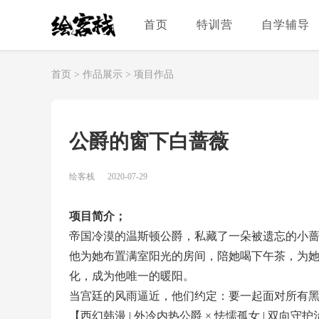
首页
特训营
自学辅导
首页
>
作品展示
>
项目作品
公爵的窗下白蔷薇
绘客栈
2020-07-29
项目简介；
帝国冷漠的温斯顿公爵，私藏了一朵被遗忘的小
他为她布置满室阳光的房间，陪她喝下午茶，为
化，成为他唯一的暖阳。
当宫廷的风雨逼近，他们约定：要一起面对所有
【西幻韩漫 | 外冷内热公爵 × 怯懦孤女 | 双向守护