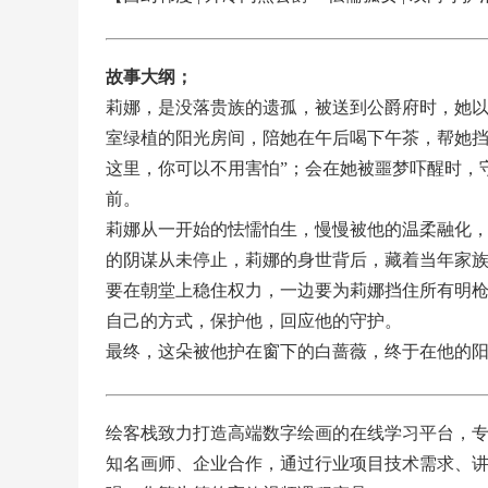
故事大纲；
莉娜，是没落贵族的遗孤，被送到公爵府时，她
室绿植的阳光房间，陪她在午后喝下午茶，帮她挡
这里，你可以不用害怕”；会在她被噩梦吓醒时，
前。
莉娜从一开始的怯懦怕生，慢慢被他的温柔融化
的阴谋从未停止，莉娜的身世背后，藏着当年家
要在朝堂上稳住权力，一边要为莉娜挡住所有明
自己的方式，保护他，回应他的守护。
最终，这朵被他护在窗下的白蔷薇，终于在他的
绘客栈致力打造高端数字绘画的在线学习平台，
知名画师、企业合作，通过行业项目技术需求、