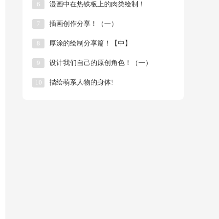
6
漫画中在热铁板上的肉类绘制！
7
插画创作分享！（一）
8
厚涂的绘制分享篇！【中】
9
​设计我们自己的原创角色！（一）
10
描绘萌系人物的身体!