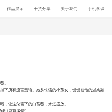
作品展示
干货分享
关于我们
手机学课
蔷薇。
她挡下所有流言蜚语。她从怯懦的小孤女，慢慢被他的温柔融
黑暗，让这朵窗下的白蔷薇，永远盛放。
治愈 | 宫廷爱情】