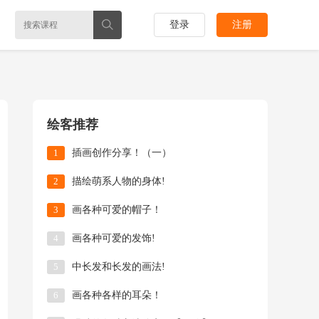
登录
注册
绘客推荐
1
插画创作分享！（一）
2
描绘萌系人物的身体!
3
画各种可爱的帽子！
4
画各种可爱的发饰!
5
中长发和长发的画法!
6
画各种各样的耳朵！